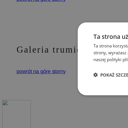
Ta strona u
Ta strona korzyst
Galeria trumien
strony, wyrażasz
naszej polityki pl
powrót na górę storny
POKAŻ SZCZ
Wydaj