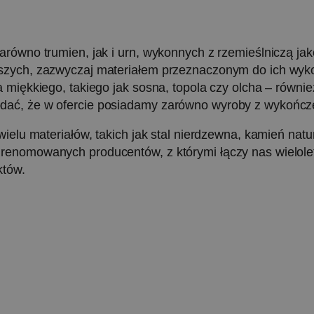
równo trumien, jak i urn, wykonnych z rzemieślniczą jako
szych, zazwyczaj materiałem przeznaczonym do ich wyko
a miękkiego, takiego jak sosna, topola czy olcha – równ
dać, że w ofercie posiadamy zarówno wyroby z wykończe
wielu materiałów, takich jak stal nierdzewna, kamień nat
 renomowanych producentów, z którymi łączy nas wielol
któw.