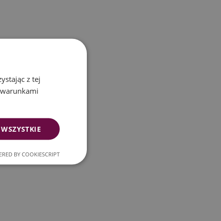
stając z tej
z warunkami
 WSZYSTKIE
RED BY COOKIESCRIPT
onalność