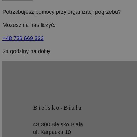
Potrzebujesz pomocy przy organizacji pogrzebu?
Wydajnościowe pliki c
cookie. Te pliki coo
Możesz na nas liczyć.
Nazwa
+48 736 669 333
_lscache_vary
24 godziny na dobę
_ga
_ga_ZDCHN50CHJ
Bielsko-Biała
43-300 Bielsko-Biała
ul. Karpacka 10