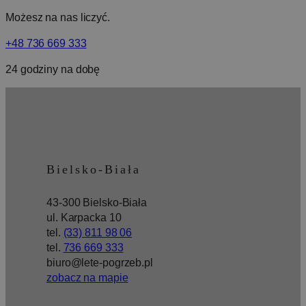
użytkownikó
Możesz na nas liczyć.
w oparciu o ic
niestandardo
preferencje lu
+48 736 669 333
zachowanie
przeglądania.
Pomaga to
24 godziny na dobę
poprawić
wydajność
strony
internetowej i
czas ładowani
_ga
1 rok 1 miesiąc
Ta nazwa plik
Google
Polityce prywatności Google
cookie jest
LLC
powiązana z
.pogrzeb-
Google
bielsko.pl
Bielsko-Biała
Universal
Analytics - co
stanowi istotn
aktualizację
43-300 Bielsko-Biała
powszechnie
ul. Karpacka 10
używanej usłu
analitycznej
tel.
(33) 811 98 06
Google. Ten pl
tel.
736 669 333
cookie służy d
rozróżniania
biuro@lete-pogrzeb.pl
unikalnych
zobacz na mapie
użytkownikó
poprzez
przypisanie