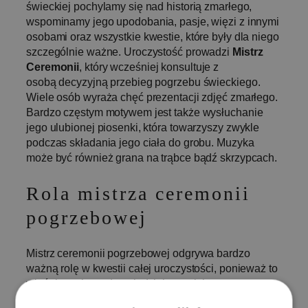
świeckiej pochylamy się nad historią zmarłego,
wspominamy jego upodobania, pasje, więzi z innymi
osobami oraz wszystkie kwestie, które były dla niego
szczególnie ważne. Uroczystość prowadzi
Mistrz
Ceremonii
, który wcześniej konsultuje z
osobą decyzyjną przebieg pogrzebu świeckiego.
Wiele osób wyraża chęć prezentacji zdjęć zmarłego.
Bardzo częstym motywem jest także wysłuchanie
jego ulubionej piosenki, która towarzyszy zwykle
podczas składania jego ciała do grobu. Muzyka
może być również grana na trąbce bądź skrzypcach.
Rola mistrza ceremonii
pogrzebowej
Mistrz ceremonii pogrzebowej odgrywa bardzo
ważną rolę w kwestii całej uroczystości, ponieważ to
właśnie on jest odpowiedzialny za jej
przeprowadzenie. Nie ulega wątpliwości, że musi