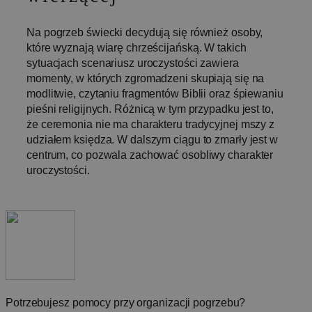
Funkcjonalność
Na pogrzeb świecki decydują się również osoby,
które wyznają wiarę chrześcijańską. W takich
sytuacjach scenariusz uroczystości zawiera
momenty, w których zgromadzeni skupiają się na
modlitwie, czytaniu fragmentów Biblii oraz śpiewaniu
pieśni religijnych. Różnicą w tym przypadku jest to,
Wydajność
Targetowanie
że ceremonia nie ma charakteru tradycyjnej mszy z
Funkcjonalność
udziałem księdza. W dalszym ciągu to zmarły jest w
centrum, co pozwala zachować osobliwy charakter
Wydajnościowe pliki cookie zbierają informację o
tym, w jaki sposób odwiedzający korzystają ze
uroczystości.
strony, np. analityczne pliki cookie. Te pliki cookie
nie mogą być wykorzystywane do bezpośredniej
identyfikacji konkretnego użytkownika.
Provider
Okres
Nazwa
/
Opis
przechowywania
Domena
_lscache_vary
pogrzeb-
2 dni
Ten plik cooki
bielsko.pl
służy do
optymalizacji
obsługi stron
Potrzebujesz pomocy przy organizacji pogrzebu?
buforowanyc
dla