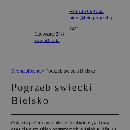
Przejdź
+48 736 669 333
do
biuro@lete-pogrzeb.pl
treści
24/7
Czuwamy 24/7
736 669 333
Strona główna
»
Pogrzeb świecki Bielsko
Pogrzeb świecki
Bielsko
Ostatnie pożegnanie bliskiej osoby to wyjątkowy
czas dla wszystkich pogrążonych w żałobie. Wielu z