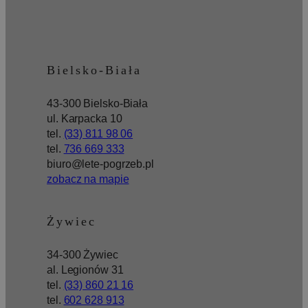
Bielsko-Biała
43-300 Bielsko-Biała
ul. Karpacka 10
tel.
(33) 811 98 06
tel.
736 669 333
biuro@lete-pogrzeb.pl
zobacz na mapie
Żywiec
34-300 Żywiec
al. Legionów 31
tel.
(33) 860 21 16
tel.
602 628 913