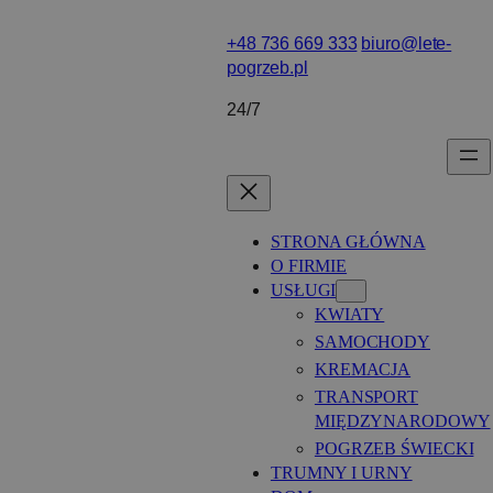
Przejdź
+48 736 669 333
biuro@lete-
do
pogrzeb.pl
treści
24/7
STRONA GŁÓWNA
O FIRMIE
USŁUGI
KWIATY
SAMOCHODY
KREMACJA
TRANSPORT
MIĘDZYNARODOWY
POGRZEB ŚWIECKI
TRUMNY I URNY