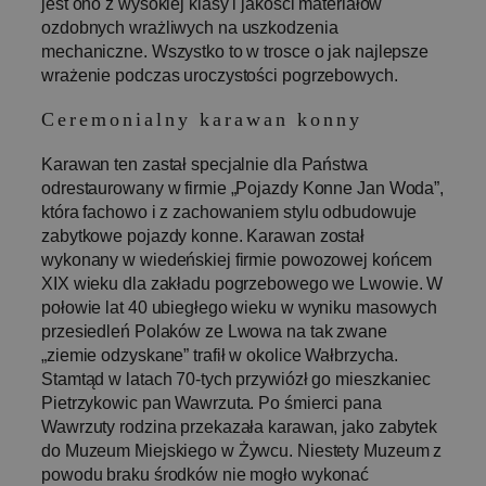
jest ono z wysokiej klasy i jakości materiałów
każdym żądan
ozdobnych wrażliwych na uszkodzenia
strony w
witrynie i służ
mechaniczne. Wszystko to w trosce o jak najlepsze
do obliczania
danych
wrażenie podczas uroczystości pogrzebowych.
dotyczących
odwiedzającyc
Ceremonialny karawan konny
sesji i kampani
na potrzeby
raportów
Karawan ten zastał specjalnie dla Państwa
analitycznych
witryn.
odrestaurowany w firmie „Pojazdy Konne Jan Woda”,
która fachowo i z zachowaniem stylu odbudowuje
_ga_ZDCHN50CHJ
.pogrzeb-
1 rok 1 miesiąc
Ten plik cooki
bielsko.pl
jest używany
zabytkowe pojazdy konne. Karawan został
przez Google
Analytics do
wykonany w wiedeńskiej firmie powozowej końcem
utrzymywania
XIX wieku dla zakładu pogrzebowego we Lwowie. W
stanu sesji.
połowie lat 40 ubiegłego wieku w wyniku masowych
przesiedleń Polaków ze Lwowa na tak zwane
„ziemie odzyskane” trafił w okolice Wałbrzycha.
Stamtąd w latach 70-tych przywiózł go mieszkaniec
Pietrzykowic pan Wawrzuta. Po śmierci pana
Wawrzuty rodzina przekazała karawan, jako zabytek
do Muzeum Miejskiego w Żywcu. Niestety Muzeum z
powodu braku środków nie mogło wykonać