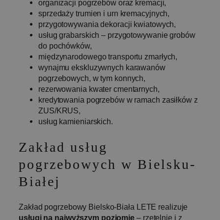
organizacji pogrzebów oraz kremacji,
sprzedaży trumien i urn kremacyjnych,
przygotowywania dekoracji kwiatowych,
usług grabarskich – przygotowywanie grobów
Wydajność
Targetowanie
do pochówków,
Funkcjonalność
międzynarodowego transportu zmarłych,
wynajmu ekskluzywnych karawanów
Wydajnościowe pliki cookie zbierają informację o
pogrzebowych, w tym konnych,
tym, w jaki sposób odwiedzający korzystają ze
rezerwowania kwater cmentarnych,
strony, np. analityczne pliki cookie. Te pliki cookie
nie mogą być wykorzystywane do bezpośredniej
kredytowania pogrzebów w ramach zasiłków z
identyfikacji konkretnego użytkownika.
ZUS/KRUS,
Provider
usług kamieniarskich.
Okres
Nazwa
/
Opis
przechowywania
Domena
Zakład usług
_lscache_vary
pogrzeb-
2 dni
Ten plik cooki
bielsko.pl
służy do
pogrzebowych w Bielsku-
optymalizacji
obsługi stron
buforowanyc
Białej
dla
użytkownikó
w oparciu o ic
niestandardo
Zakład pogrzebowy Bielsko-Biała LETE realizuje
preferencje lu
usługi na najwyższym poziomie
– rzetelnie i z
zachowanie