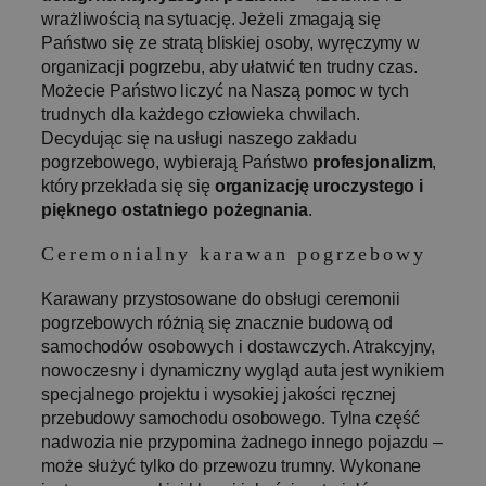
przeglądania.
wrażliwością na sytuację. Jeżeli zmagają się
Pomaga to
Państwo się ze stratą bliskiej osoby, wyręczymy w
poprawić
wydajność
organizacji pogrzebu, aby ułatwić ten trudny czas.
strony
internetowej i
Możecie Państwo liczyć na Naszą pomoc w tych
czas ładowani
trudnych dla każdego człowieka chwilach.
_ga
1 rok 1 miesiąc
Ta nazwa plik
Google
Decydując się na usługi naszego zakładu
Polityce prywatności Google
cookie jest
LLC
pogrzebowego, wybierają Państwo
profesjonalizm
,
powiązana z
.pogrzeb-
Google
bielsko.pl
który przekłada się się
organizację uroczystego i
Universal
pięknego ostatniego pożegnania
.
Analytics - co
stanowi istotn
aktualizację
Ceremonialny karawan pogrzebowy
powszechnie
używanej usłu
analitycznej
Karawany przystosowane do obsługi ceremonii
Google. Ten pl
cookie służy d
pogrzebowych różnią się znacznie budową od
rozróżniania
samochodów osobowych i dostawczych. Atrakcyjny,
unikalnych
użytkownikó
nowoczesny i dynamiczny wygląd auta jest wynikiem
poprzez
przypisanie
specjalnego projektu i wysokiej jakości ręcznej
losowo
przebudowy samochodu osobowego. Tylna część
wygenerowan
liczby jako
nadwozia nie przypomina żadnego innego pojazdu –
identyfikatora
może służyć tylko do przewozu trumny. Wykonane
klienta. Jest o
uwzględniony