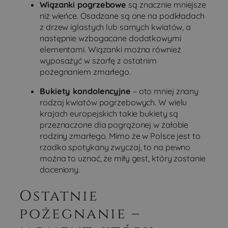
Wiązanki pogrzebowe
są znacznie mniejsze
nie mogą być wykorzystywane do bezpośredniej
niż wieńce. Osadzane są one na podkładach
identyfikacji konkretnego użytkownika.
z drzew iglastych lub samych kwiatów, a
Provider
Okres
następnie wzbogacane dodatkowymi
Nazwa
/
Opis
przechowywania
Domena
elementami. Wiązanki można również
wyposażyć w szarfę z ostatnim
_lscache_vary
pogrzeb-
2 dni
Ten plik cooki
bielsko.pl
służy do
pożegnaniem zmarłego.
optymalizacji
obsługi stron
Bukiety kondolencyjne
– oto mniej znany
buforowanyc
dla
rodzaj kwiatów pogrzebowych. W wielu
użytkownikó
w oparciu o ic
krajach europejskich takie bukiety są
niestandardo
przeznaczone dla pogrążonej w żałobie
preferencje lu
zachowanie
rodziny zmarłego. Mimo że w Polsce jest to
przeglądania.
rzadko spotykany zwyczaj, to na pewno
Pomaga to
poprawić
można to uznać, że miły gest, który zostanie
wydajność
doceniony.
strony
internetowej i
czas ładowani
Ostatnie
_ga
1 rok 1 miesiąc
Ta nazwa plik
Google
Polityce prywatności Google
cookie jest
LLC
pożegnanie –
powiązana z
.pogrzeb-
Google
bielsko.pl
Universal