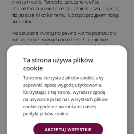
prostu trwałe. Ponadto, sztuczne wieńce
charakteryzują się teraz znacznie lepszą jakością
niż jeszcze kilka lat temu, łudząco przypominając
naturalne.
Na sztuczne kwiaty na pewno warto postawić w
miesiącach zimowych oraz letnich, ponieważ
wtedy żywe rośliny nie mają odpowiednich
warunków, aby przetrwać. W związku z tym taki
Ta strona używa plików
wieniec szybko traci na jakości i zostaje
zutylizowany.
cookie
Niezależnie od tego, wciąż wiele osób decyduje się
Ta strona korzysta z plików cookie, aby
jednak na wieńce wykonane z naturalnych roślin,
zapewnić lepszą wygodę użytkowania.
co jest oczywiście zrozumiałe. W tym przypadku
Korzystając z tej strony, wyrażasz zgodę
najlepiej kierować się indywidualnymi
na używanie przez nas wszystkich plików
upodobaniami oraz tym, czego oczekiwałby
cookie zgodnie z warunkami naszej
zmarły.
polityki plików cookie.
Rodzaje kompozycji
AKCEPTUJ WSZYSTKIE