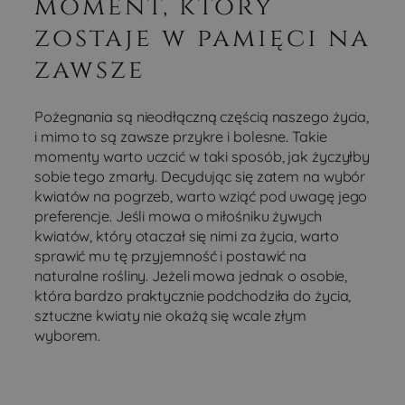
moment, który
Analytics - co
stanowi istotn
zostaje w pamięci na
aktualizację
powszechnie
zawsze
używanej usłu
analitycznej
Google. Ten pl
cookie służy d
rozróżniania
Pożegnania są nieodłączną częścią naszego życia,
unikalnych
i mimo to są zawsze przykre i bolesne. Takie
użytkownikó
poprzez
momenty warto uczcić w taki sposób, jak życzyłby
przypisanie
sobie tego zmarły. Decydując się zatem na wybór
losowo
wygenerowan
kwiatów na pogrzeb, warto wziąć pod uwagę jego
liczby jako
identyfikatora
preferencje. Jeśli mowa o miłośniku żywych
klienta. Jest o
kwiatów, który otaczał się nimi za życia, warto
uwzględniony
każdym żądan
sprawić mu tę przyjemność i postawić na
strony w
naturalne rośliny. Jeżeli mowa jednak o osobie,
witrynie i służ
do obliczania
która bardzo praktycznie podchodziła do życia,
danych
sztuczne kwiaty nie okażą się wcale złym
dotyczących
odwiedzającyc
wyborem.
sesji i kampani
na potrzeby
raportów
analitycznych
witryn.