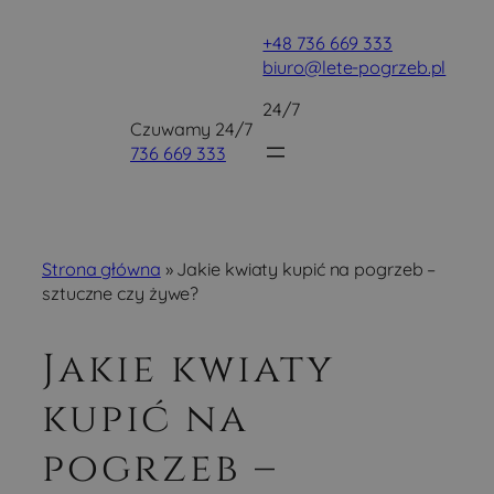
Przejdź
+48 736 669 333
do
biuro@lete-pogrzeb.pl
treści
24/7
Czuwamy 24/7
736 669 333
Strona główna
»
Jakie kwiaty kupić na pogrzeb –
sztuczne czy żywe?
Jakie kwiaty
kupić na
pogrzeb –