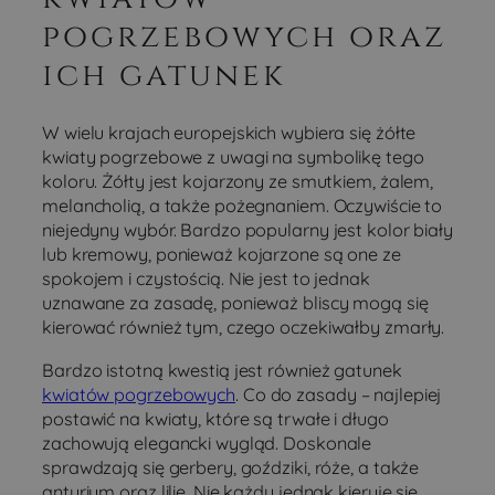
pogrzebowych oraz
ich gatunek
W wielu krajach europejskich wybiera się żółte
kwiaty pogrzebowe z uwagi na symbolikę tego
koloru. Żółty jest kojarzony ze smutkiem, żalem,
melancholią, a także pożegnaniem. Oczywiście to
niejedyny wybór. Bardzo popularny jest kolor biały
lub kremowy, ponieważ kojarzone są one ze
spokojem i czystością. Nie jest to jednak
uznawane za zasadę, ponieważ bliscy mogą się
kierować również tym, czego oczekiwałby zmarły.
Bardzo istotną kwestią jest również gatunek
kwiatów pogrzebowych
. Co do zasady – najlepiej
postawić na kwiaty, które są trwałe i długo
zachowują elegancki wygląd. Doskonale
sprawdzają się gerbery, goździki, róże, a także
anturium oraz lilie. Nie każdy jednak kieruje się