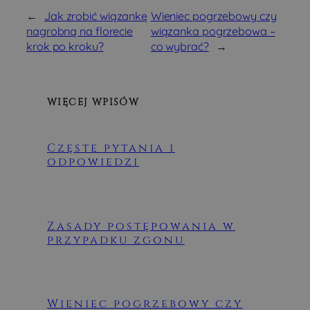
_ga_ZDCHN50CHJ
.pogrzeb-
1 rok 1 miesiąc
Ten plik cooki
←
Jak zrobić wiązankę
Wieniec pogrzebowy czy
bielsko.pl
jest używany
przez Google
nagrobną na florecie
wiązanka pogrzebowa –
Analytics do
krok po kroku?
co wybrać?
→
utrzymywania
stanu sesji.
WIĘCEJ WPISÓW
Częste pytania i
odpowiedzi
Zasady postępowania w
przypadku zgonu
Wieniec pogrzebowy czy