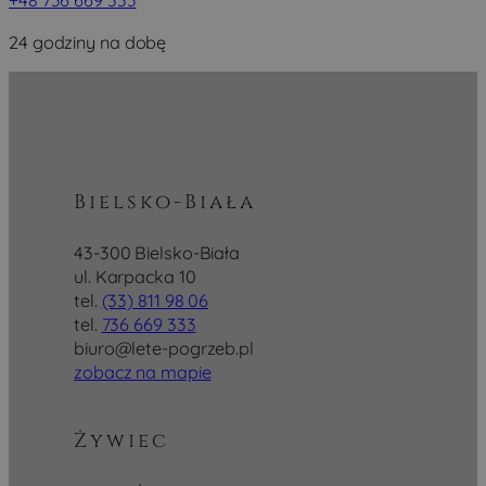
+48 736 669 333
24 godziny na dobę
Bielsko-Biała
43-300 Bielsko-Biała
ul. Karpacka 10
tel.
(33) 811 98 06
tel.
736 669 333
biuro@lete-pogrzeb.pl
zobacz na mapie
Żywiec